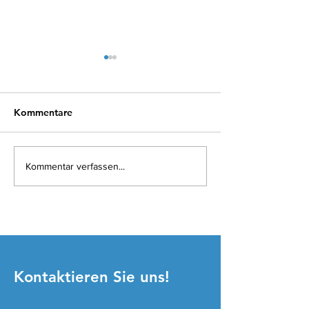
Kommentare
Erfahrungsbeispiel:
Erfahrungsberic
Kommentar verfassen...
Behandlungsverlauf:
Statement
Psoriasis
Karpaltunnelsy
Kontaktieren Sie uns!