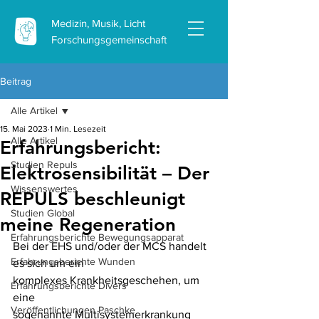
Medizin, Musik, Licht
Forschungsgemeinschaft
Beitrag
Alle Artikel
15. Mai 2023
1 Min. Lesezeit
Alle Artikel
Erfahrungsbericht:
Studien Repuls
Elektrosensibilität – Der
Wissenswertes
REPULS beschleunigt
Studien Global
meine Regeneration
Erfahrungsberichte Bewegungsapparat
Bei der EHS und/oder der MCS handelt 
Erfahrungsberichte Wunden
es sich um ein
komplexes Krankheitsgeschehen, um 
Erfahrungsberichte Divers
eine
Veröffentlichungen Paschke
sogenannte Multisystemerkrankung