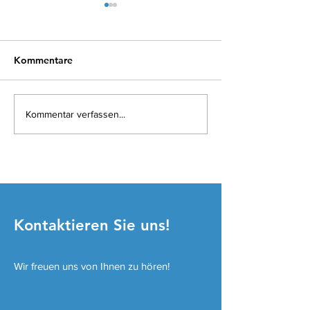
Kommentare
Erfahrungsbeispiel:
Erfahrungsberic
Kommentar verfassen...
Behandlungsverlauf:
Elektrosensibili
Psoriasis
REPULS beschle
meine Regenera
Kontaktieren Sie uns!
Wir freuen uns von Ihnen zu hören!