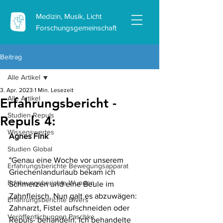
Medizin, Musik, Licht
Forschungsgemeinschaft
Beitrag
Alle Artikel
3. Apr. 2023
1 Min. Lesezeit
Alle Artikel
Erfahrungsbericht -
Studien Repuls
Repuls 4:
Wissenswertes
Agnes Fink
Studien Global
"Genau eine Woche vor unserem 
Erfahrungsberichte Bewegungsapparat
Griechenlandurlaub bekam ich 
Erfahrungsberichte Wunden
Schmerzen und eine Beule im 
Zahnfleisch. Nun galt es abzuwägen: 
Erfahrungsberichte Divers
Zahnarzt, Fistel aufschneiden oder 
Veröffentlichungen Paschke
Repuls- behandeln. Ich behandelte 