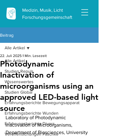
Medizin, Musik, Licht
Forschungsgemeinschaft
Beitrag
Alle Artikel
22. Juli 2025
1 Min. Lesezeit
Alle Artikel
Photodynamic
Studien Repuls
Inactivation of
Wissenswertes
microorganisms using an
Studien Global
approved LED-based light
Erfahrungsberichte Bewegungsapparat
source
Erfahrungsberichte Wunden
Laboratory of Photodynamic 
Erfahrungsberichte Divers
Inactivation of Microorganisms, 
Department of Biosciences, University 
Veröffentlichungen Paschke