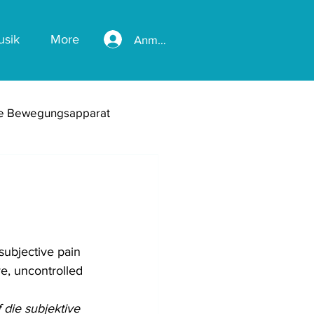
usik
More
Anmelden
te Bewegungsapparat
hke
ve, uncontrolled 
 die subjektive 