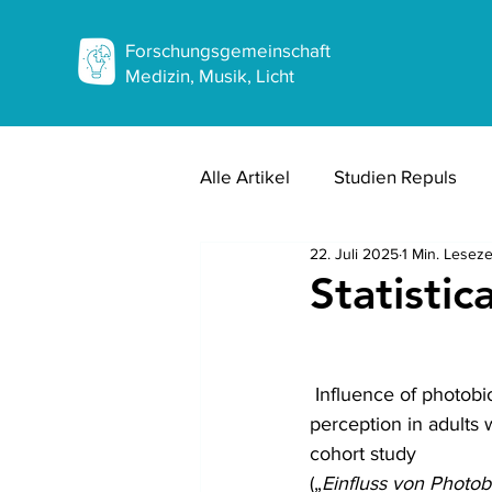
Forschungsgemeinschaft
Medizin, Musik, Licht
Alle Artikel
Studien Repuls
22. Juli 2025
1 Min. Leseze
Erfahrungsberichte Wunden
Statistic
Musikwirkungsforschung
 Influence of photobiomodulation (formerly Low Level Light Therapy (LLLT)) on subjective pain 
perception in adults 
cohort study 
(„
Einfluss von Photob