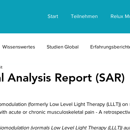
Start
Teilnehmen
Relux M
Wissenswertes
Studien Global
Erfahrungsberich
it
Erfahrungsberichte Divers
Veröffentlichungen Pasc
al Analysis Report (SAR)
with acute or chronic musculoskeletal pain - A retrospecti
iomodulation (vormals Low Level Light Therapy (LLLT)) auf