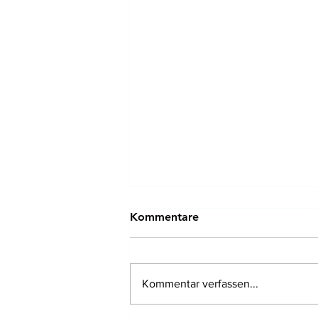
Kommentare
Kommentar verfassen...
Scientific Reports