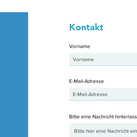
Ligh
In vitro effects of 635 nm
LED 
photobiomodulation under
them
hypoxia/reoxygenationculture
Kontakt
conditions
Vorname
E-Mail-Adresse
Bitte eine Nachricht hinterlass