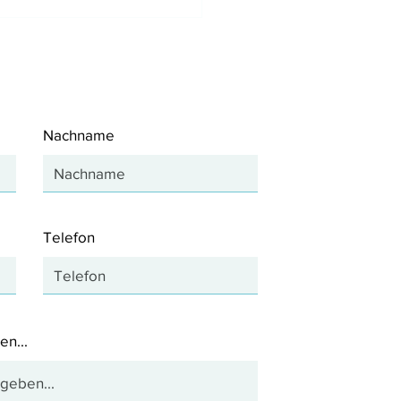
t distribution of 635 nm
for PBM treatments in
axillofacial region
Nachname
Telefon
en...