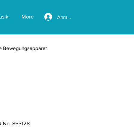
usik
More
Anmelden
te Bewegungsapparat
hke