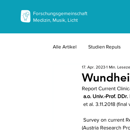
Forschungsgemeinschaft
Medizin, Musik, Licht
Alle Artikel
Studien Repuls
17. Apr. 2023
1 Min. Leseze
Erfahrungsberichte Wunden
Wundheil
Report Current Clini
Musikwirkungsforschung
 a.o. Univ.-Prof. DDr
 et al. 3.11.2018 (final
 Survey on current Repuls7-LLLT studies in the course of Research Projekt FFG No. 853128 
(Austria Research Pro