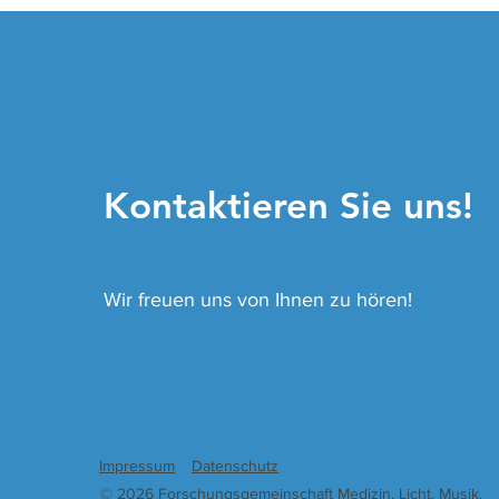
therapy ofdifferent
wavelengths modulates
vasculogenesis
Kontaktieren Sie uns!
Wir freuen uns von Ihnen zu hören!
Impressum
Datenschutz
© 2026 Forschungsgemeinschaft Medizin, Licht, Musik.