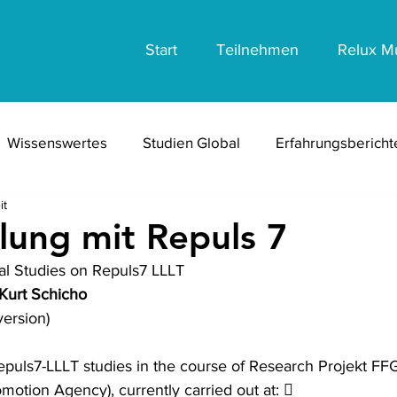
Start
Teilnehmen
Relux M
Wissenswertes
Studien Global
Erfahrungsberich
it
Erfahrungsberichte Divers
Veröffentlichungen Pasc
ung mit Repuls 7
cal Studies on Repuls7 LLLT
. Kurt Schicho
 version)
motion Agency), currently carried out at:  