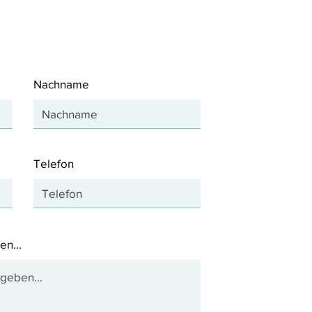
ies on Repuls7 LLLT
Nachname
Telefon
en...